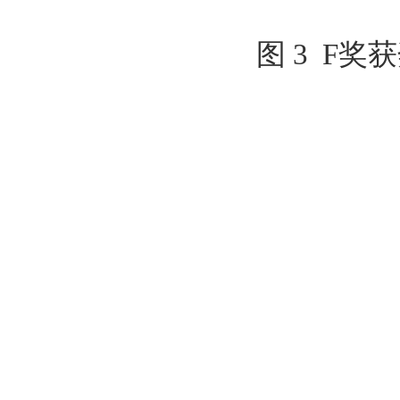
图
3
  F
奖
获