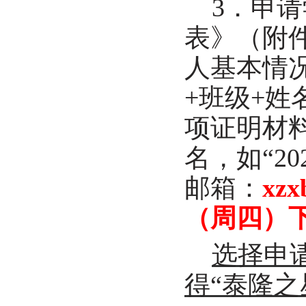
3
．申请
表》（附
人基本情
+
班级
+
姓
项证明材
名，如“
20
邮箱：
xzx
（周四）
选择申
得“泰隆之