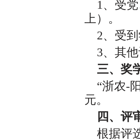
1
、受党
上）。
2
、受到
3
、其他
三、奖
“
浙农
-
元。
四、评
根据评