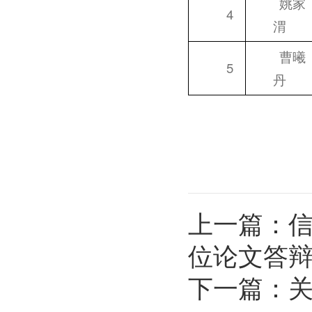
姚家
4
渭
曹曦
5
丹
上一篇：
信
位论文答
下一篇：