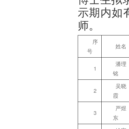
示期内如有
师。
序
姓名
号
潘理
1
铭
吴晓
2
霞
严煜
3
东