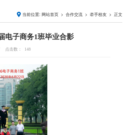
当前位置:
>
>
> 正文
网站首页
合作交流
牵手校友
0届电子商务1班毕业合影
7
点击数：
148