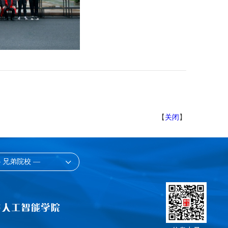
【
关闭
】
 兄弟院校 —