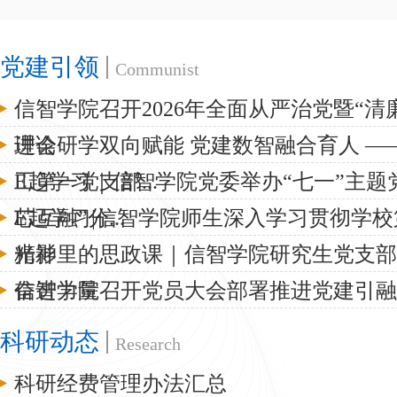
党建引领
Communist
信智学院召开2026年全面从严治党暨“清
进会
理论研学双向赋能 党建数智融合育人 —
工第一党支部...
E起学习｜信智学院党委举办“七一”主题
芯互融”分...
E起学习|信智学院师生深入学习贯彻学
精神
光影里的思政课｜信智学院研究生党支部
奋进力量
信智学院召开党员大会部署推进党建引融
科研动态
Research
科研经费管理办法汇总