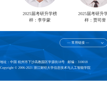
榜
2025届考研升学榜
2025届考研升
样：李学蒙
样：贾司誉
— 常用链接 —
地址：中国·杭州市下沙高教园区学源街18号 邮编：310018
Copyright © 2006-2021 浙江财经大学信息技术与人工智能学院