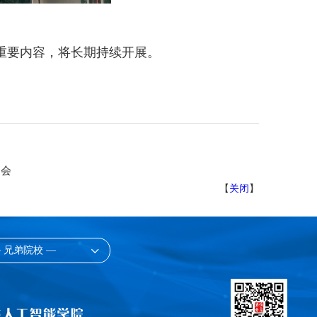
重要内容，将长期持续开展。
习会
【
关闭
】
 兄弟院校 —