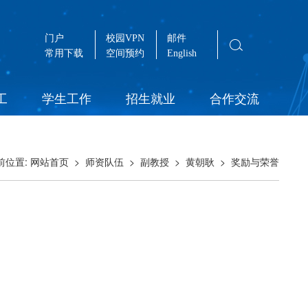
门户
校园VPN
邮件
常用下载
空间预约
English
工
学生工作
招生就业
合作交流
前位置:
>
>
>
>
网站首页
师资队伍
副教授
黄朝耿
奖励与荣誉