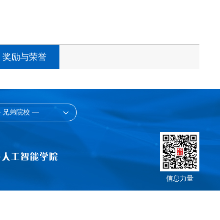
奖励与荣誉
 兄弟院校 —
信息力量